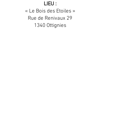
LIEU :
« Le Bois des Etoiles »
Rue de Renivaux 29
1340 Ottignies
INSCRIPTION :
carolineboland@yahoo.com
© 2017 par Caroline Boland. Créé
avec
Wix.com