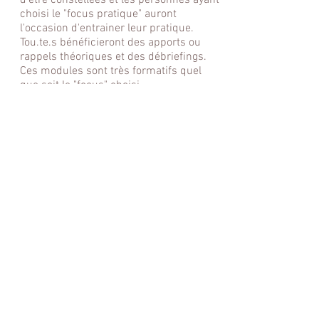
d'être constellées et les personnes ayant
choisi le "focus pratique" auront
l'occasion d'entrainer leur pratique.
Tou.te.s bénéficieront des apports ou
rappels théoriques et des débriefings.
Ces modules sont très formatifs quel
que soit le "focus" choisi.